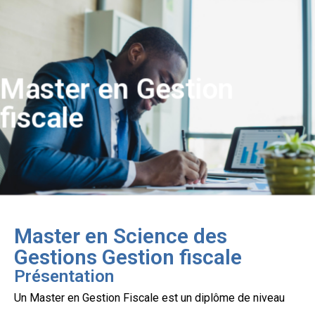
Master en Gestion
fiscale
Master en Science des
Gestions Gestion fiscale
Présentation
Un Master en Gestion Fiscale est un diplôme de niveau