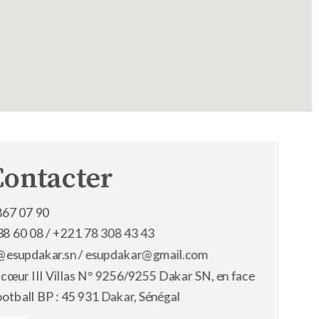
Contacter
867 07 90
38 60 08 /
+221 78 308 43 43
os@esupdakar.sn / esupdakar@gmail.com
 cœur III Villas N° 9256/9255 Dakar SN, en face
ootball BP : 45 931 Dakar, Sénégal