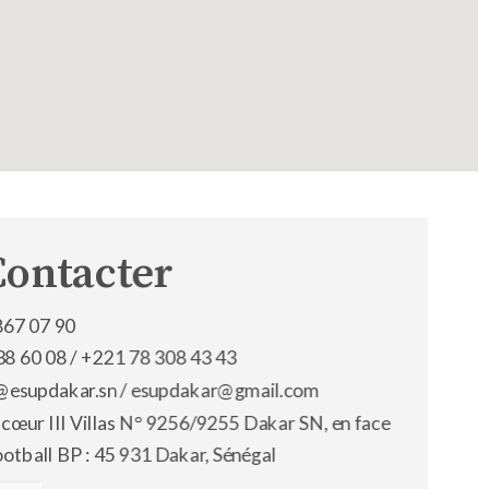
Contacter
867 07 90
38 60 08 /
+221 78 308 43 43
os@esupdakar.sn / esupdakar@gmail.com
 cœur III Villas N° 9256/9255 Dakar SN, en face
ootball BP : 45 931 Dakar, Sénégal