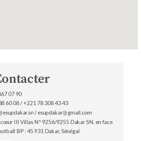
Contacter
867 07 90
38 60 08 /
+221 78 308 43 43
os@esupdakar.sn / esupdakar@gmail.com
 cœur III Villas N° 9256/9255 Dakar SN, en face
ootball BP : 45 931 Dakar, Sénégal