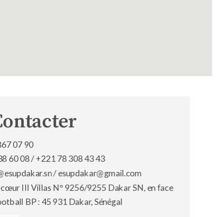
Contacter
867 07 90
38 60 08 /
+221 78 308 43 43
os@esupdakar.sn / esupdakar@gmail.com
 cœur III Villas N° 9256/9255 Dakar SN, en face
ootball BP : 45 931 Dakar, Sénégal