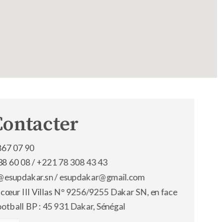
Contacter
867 07 90
38 60 08 /
+221 78 308 43 43
os@esupdakar.sn / esupdakar@gmail.com
 cœur III Villas N° 9256/9255 Dakar SN, en face
ootball BP : 45 931 Dakar, Sénégal